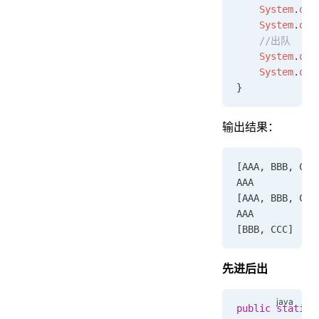
    System
.
out
    System
.
out
    //出队
    System
.
out
    System
.
out
}
输出结果：
[AAA, BBB, CCC
AAA
[AAA, BBB, CCC
AAA
[BBB, CCC]
先进后出
public
 static
 