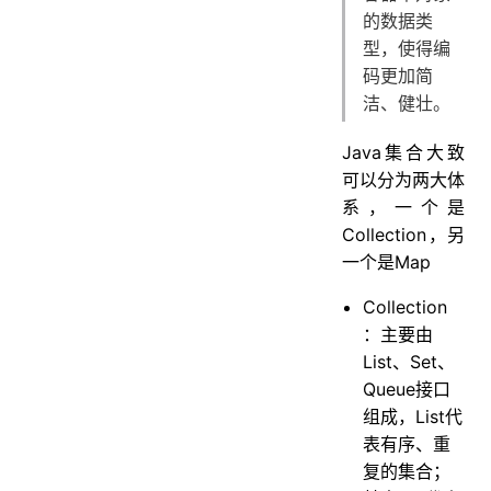
的数据类
5.4、IdentityHashMap
型，使得编
5.5、WeakHashMap
码更加简
5.6、Hashtable
洁、健壮。
5.7、Properties
六、比较器
Java集合大致
6.1、Comparable
可以分为两大体
6.2、Comparator
系，一个是
七、常用工具类
Collection，另
7.1、Collections类
一个是Map
7.2、Arrays类
Collection
八、迭代器
：主要由
九、总结
List、Set、
十、参考
Queue接口
组成，List代
表有序、重
复的集合；