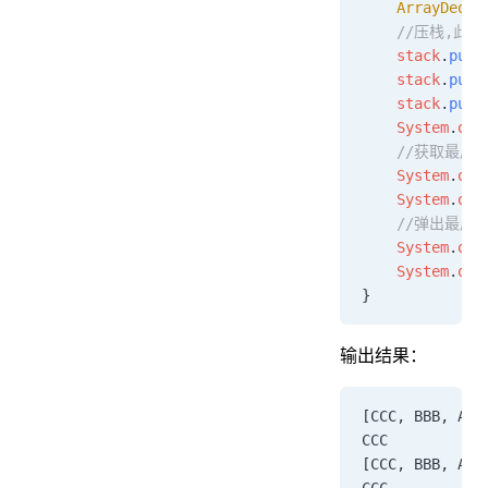
    ArrayDeque
    //压栈,此时
    stack
.
push
    stack
.
push
    stack
.
push
    System
.
out
    //获取最
    System
.
out
    System
.
out
    //弹出最后
    System
.
out
    System
.
out
}
输出结果：
[CCC, BBB, AAA
CCC
[CCC, BBB, AAA