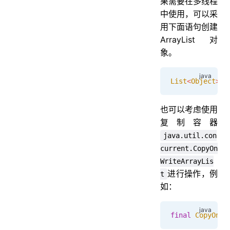
果需要在多线程
中使用，可以采
用下面语句创建
ArrayList对
象。
List
<
Object
>
 l
也可以考虑使用
复制容器
java.util.con
current.CopyOn
WriteArrayLis
进行操作，例
t
如：
final
 CopyOnWr