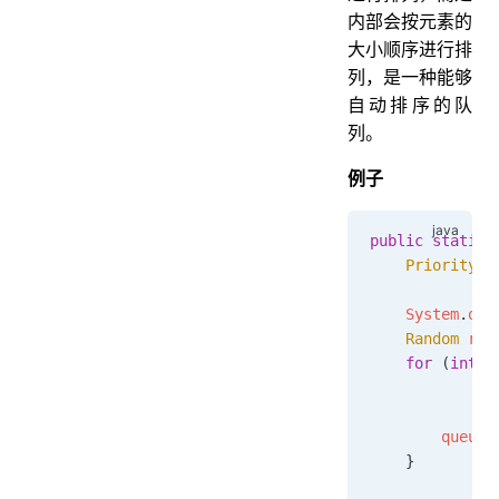
内部会按元素的
大小顺序进行排
列，是一种能够
自动排序的队
列。
例子
public
 static
 
    PriorityQu
    System
.
out
    Random
 ran
    for
 (
int
 i
            In
            Sy
        queue1
    }