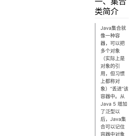
一、集合
二、有序列表（List）
类简介
2.1、ArrayList
2.2、LinkedList
2.3、Vector
Java集合就
2.4、Stack
像一种容
器，可以把
三、集(Set)
多个对象
3.1、HashSet
（实际上是
3.2、LinkedHashSet
对象的引
3.3、TreeSet
用，但习惯
四、队列(Queue)
上都称对
4.1、ArrayDeque
象）“丢进”该
4.2、LinkedList
容器中。从
4.3、PriorityQueue
Java 5 增加
五、映射表(Map)
了泛型以
5.1、HashMap
后，Java集
5.2、LinkedHashMap
合可以记住
5.3、TreeMap
容器中对象