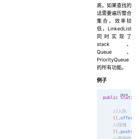
高，如果查找的
话需要遍历整合
集合，效率较
低，LinkedList
同时实现了
stack、
Queue、
PriorityQueue
的所有功能。
例子
public
 static
 
              
    //入队
    ll
.
offer
(
"
    //压栈
    ll
.
push
(
"B
    //双端的另