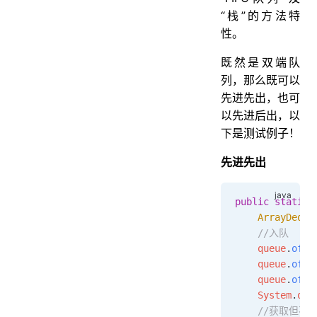
“栈”的方法特
性。
既然是双端队
列，那么既可以
先进先出，也可
以先进后出，以
下是测试例子！
先进先出
public
 static
 
    ArrayDeque
    //入队
    queue
.
offe
    queue
.
offe
    queue
.
offe
    System
.
out
    //获取但不