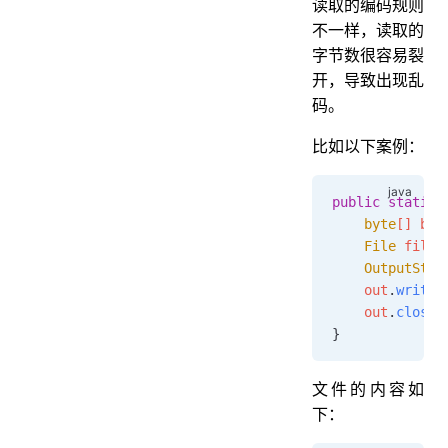
读取的编码规则
不一样，读取的
字节数很容易裂
开，导致出现乱
码。
比如以下案例：
public
 static
 
    byte
[] byt
    File
 file 
    OutputStre
    out
.
write
(
    out
.
close
(
}
文件的内容如
下：