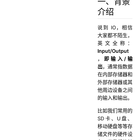
一、背景
二、传输格式的分类
介绍
2.1、字节流接口
2.2、字符流接口
2.3、字节与字符的转化
说到 IO，相信
大家都不陌生，
三、传输方式的分类
英文全称：
3.1、文件接口
Input/Output
3.2、网络接口
，
即输入/输
四、小结
出
，通常指数据
五、参考
在内部存储器和
外部存储器或其
他周边设备之间
的输入和输出。
比如我们常用的
SD卡、U盘、
移动硬盘等等存
储文件的硬件设