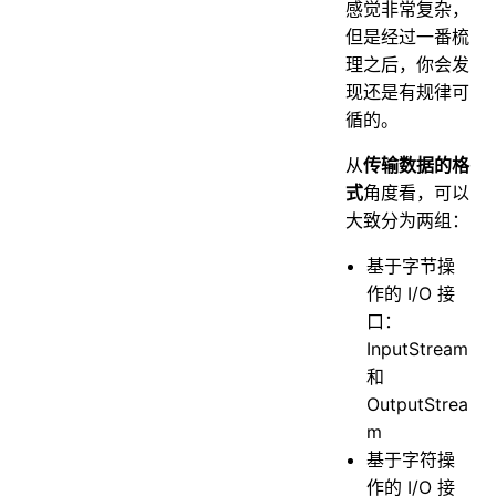
感觉非常复杂，
但是经过一番梳
理之后，你会发
现还是有规律可
循的。
从
传输数据的格
式
角度看，可以
大致分为两组：
基于字节操
作的 I/O 接
口：
InputStream
和
OutputStrea
m
基于字符操
作的 I/O 接