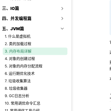
2.7、直接内存
三、IO篇
三、内存设置相关
四、并发编程篇
3.1、堆内存大小
3.2、年轻代内
五、JVM篇
3.3、比例方式
1. 什么是虚拟机
3.4、非堆区相
2. 类的加载过程
3.5、栈内存相关
3. 内存布局详解
3.6、堆外内存
4. 对象的创建过程
四、内存溢出的几
4.1、堆溢出
5. 对象的内存分配流程
4.2、虚拟机栈
6. 运行期优化技术
4.3、方法区和
7. 垃圾收集算法
4.4、直接内存溢
8. 垃圾收集器
五、JDK 各版本
9. GC日志分析
六、小结
10. 常用调优命令汇总
七、参考
11. 常用调优工具介绍