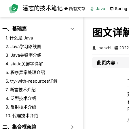
跳至主要內容
潘志的技术笔记
所有文章
Java
Spring 
一、基础篇
图文详解
1. 什么是 Java
2. Java学习路线图
panzhi
202
3. Java关键字介绍
此页内容
4. static关键字详解
5. 程序异常处理介绍
一、背景介绍
二、内存结构介绍
6. try-with-resources详解
2.1、程序计数器
7. 断言技术介绍
2.2、虚拟机栈
8. 泛型技术介绍
2.3、本地方法栈
9. 反射技术介绍
2.4、堆
10. 代理技术介绍
2.5、方法区
二、集合框架篇
2.6、运行时常量