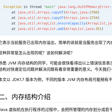
Exception
 in thread 
"main"
 java
.
lang
.
OutOfMemoryError
:
的命令
    at 
java
.
util
.
Arrays
.
copyOf
(
Arrays
.
java
:
2760
)
    at 
java
.
util
.
Arrays
.
copyOf
(
Arrays
.
java
:
2734
)
相关参数设置
    at 
java
.
util
.
ArrayList
.
ensureCapacity
(
ArrayList
.
ja
存大小相关参数设置
    at 
java
.
util
.
ArrayList
.
add
(
ArrayList
.
java
:
351
)
相关参数设置
关参数设置
它表示当前服务已出现内存溢出，简单的说就是当服务出现了内
参数设置
这种异常是怎么出现的呢？该如何解决呢？
相关参数设置
种场景
熟悉 JVM 内存结构的同学，可能会很快看得出以上错误信息表
结构对快速定位问题并解决问题有着非常重要的意义。今天我们一
和本地方法栈溢出
本文以 JDK1.7 版本为例，不同的版本 JVM 内存布局可能
运行时常量池溢出
出
内存布局变化
二、内存结构介绍
Java 虚拟机在执行程序的过程中，会把所管理的内存划分成若