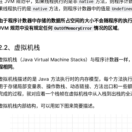
在 JVM 规范中，如果线程执行的是非
方法，则程序计
native
果线程执行的是
方法，则程序计数器中的值是
native
Undefine
由于程序计数器中存储的数据所占空间的大小不会随程序的执
JVM 规范中没有规定任何
情况的区域
。
OutOfMemoryError
2.2、虚拟机栈
虚拟机栈（Java Virtual Machine Stacks）与程序计数器一样
程相同
。
虚拟机栈描述的是 Java 方法执行时的内存模型，每个方法执行的
用于存储局部变量表、操作数栈、动态链接、方法出口和一些
完成的过程，就对应着一个栈帧在虚拟机栈中从入栈到出栈的全
虚拟机栈内部结构，可以用如下图来简要描述。