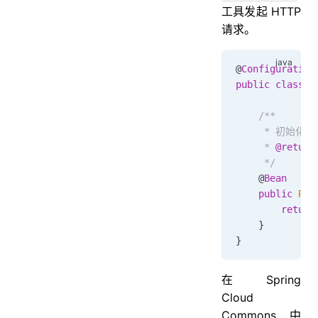
工具发起 HTTP
请求。
@
Configuration
public
 class
 W
    /**
     * 初始化一个
     * 
@return
     */
    @
Bean
    public
 Res
        return
    }
}
在 Spring
Cloud
Commons 中