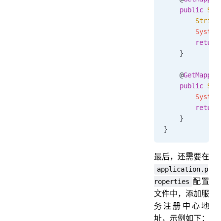
    public
 Str
        String
        System
        return
    }
    @
GetMappin
    public
 Str
        System
        return
    }
}
最后，还需要在
application.p
配置
roperties
文件中，添加服
务注册中心地
址，示例如下：