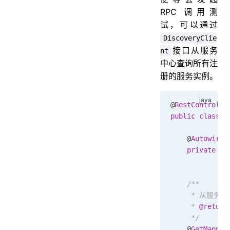
RPC 调用测
试，可以通过
DiscoveryClie
接口从服务
nt
中心查询所有注
册的服务实例。
@
RestControlle
public
 class
 H
    @
Autowired
    private
 Di
    /**
     * 从服
     * 
@return
     */
    @
GetMappin