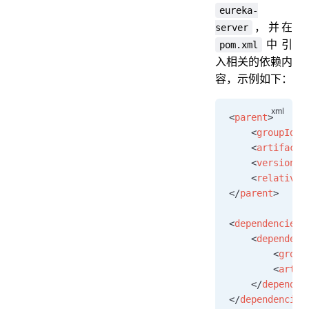
eureka-
，并在
server
中引
pom.xml
入相关的依赖内
容，示例如下：
<
parent
>
    <
groupId
>o
    <
artifactI
    <
version
>1
    <
relativeP
</
parent
>
<
dependencies
>
    <
dependenc
        <
group
        <
artif
    </
dependen
</
dependencies