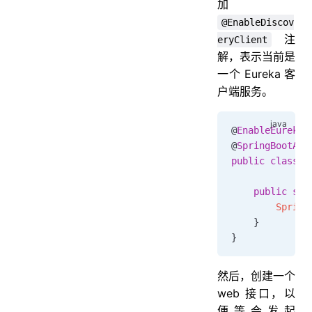
加
@EnableDiscov
注
eryClient
解，表示当前是
一个 Eureka 客
户端服务。
@
EnableEurekaS
@
SpringBootApp
public
 class
 A
    public
 sta
        Spring
    }
}
然后，创建一个
web 接口，以
便等会发起