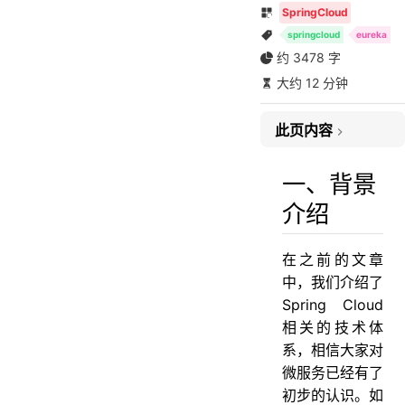
SpringCloud
springcloud
eureka
约 3478 字
一、背景介绍
大约 12 分钟
二、架构演变介绍
三、方案实践
此页内容
3.1、创建服务注册中心
3.2、创建服务提供方
一、背景
3.3、创建服务消费方
介绍
四、集群配置
4.1、双节点服务注册中心配置
在之前的文章
4.2、eureka 集群配置
中，我们介绍了
五、小结
Spring Cloud
六、参考
相关的技术体
系，相信大家对
微服务已经有了
初步的认识。如