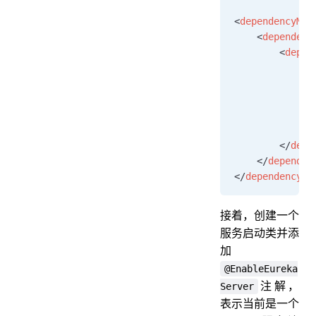
<
dependencyMan
    <
dependenc
        <
depen
            <
g
            <
a
            <
v
            <
t
            <
s
        </
depe
    </
dependen
</
dependencyMa
接着，创建一个
服务启动类并添
加
@EnableEureka
注解，
Server
表示当前是一个