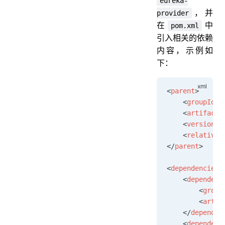
eureka-
，并
provider
在
中
pom.xml
引入相关的依赖
内容，示例如
下：
<
parent
>
    <
groupId
>o
    <
artifactI
    <
version
>1
    <
relativeP
</
parent
>
<
dependencies
>
    <
dependenc
        <
group
        <
artif
    </
dependen
    <
dependenc