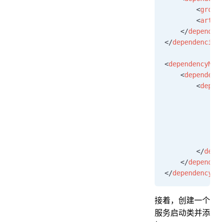
        <
group
        <
artif
    </
dependen
</
dependencies
<
dependencyMan
    <
dependenc
        <
depen
            <
g
            <
a
            <
v
            <
t
            <
s
        </
depe
    </
dependen
</
dependencyMa
接着，创建一个
服务启动类并添