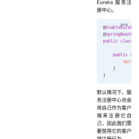
Eureka 服务注
册中心。
@
EnableEurekaS
@
SpringBootApp
public
 class
 A
    public
 sta
        Spring
    }
}
默认情况下，服
务注册中心也会
将自己作为客户
端来注册它自
己，因此我们需
要禁用它的客户
端注册行为。