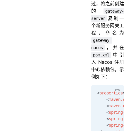
过，将之前创建
的
gateway-
复制一
server
个新服务网关工
程，命名为
gateway-
，并在
nacos
中引
pom.xml
入 Nacos 注册
中心依赖包，示
例如下：
<
properties
>
    <
maven.com
    <
maven.com
    <
spring-bo
    <
spring-cl
    <
spring-cl