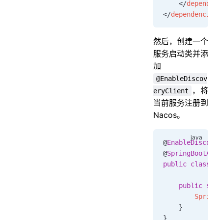
    </
dependen
</
dependencies
然后，创建一个
服务启动类并添
加
@EnableDiscov
，将
eryClient
当前服务注册到
Nacos。
@
EnableDiscove
@
SpringBootApp
public
 class
 A
    public
 sta
        Spring
    }
}