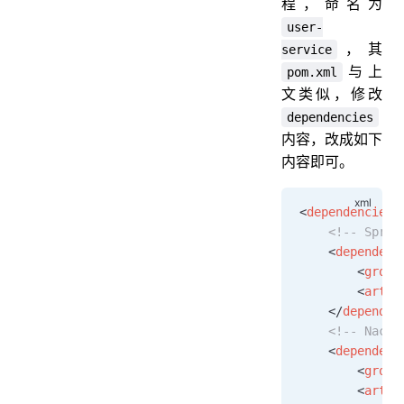
程，命名为
user-
，其
service
与上
pom.xml
文类似，修改
dependencies
内容，改成如下
内容即可。
<
dependencies
>
    <!-- Sprin
    <
dependenc
        <
group
        <
artif
    </
dependen
    <!-- Nac
    <
dependenc
        <
group
        <
artif