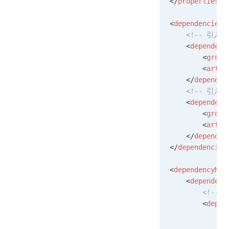
</
properties
>
<
dependencies
>
    <!-- 引入 S
    <
dependenc
        <
group
        <
artif
    </
dependen
    <!-- 引入 
    <
dependenc
        <
group
        <
artif
    </
dependen
</
dependencies
<
dependencyMan
    <
dependenc
        <!-- 
        <
depen
            <
g
            <
a