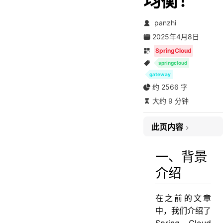
均衡！
panzhi
2025年4月8日
SpringCloud
springcloud
gateway
约 2566 字
大约 9 分钟
一、背景介绍
此页内容
二、整合注册中心
2.1、构建服务网关
一、背景
2.2、修改配置文件
介绍
2.3、构建业务微服务
2.4、服务测试
在之前的文章
三、整合配置中心
中，我们介绍了
3.1、构建服务网关
Spring Cloud