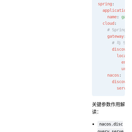
spring
:
  application
:
    name
: 
gate
  cloud
:
    # Spring 
    gateway
:
      # 与 Sp
      discover
        locato
          enab
          url-
    nacos
:
      discover
        server
关键参数作用解
读：
nacos.disc
overy.serve