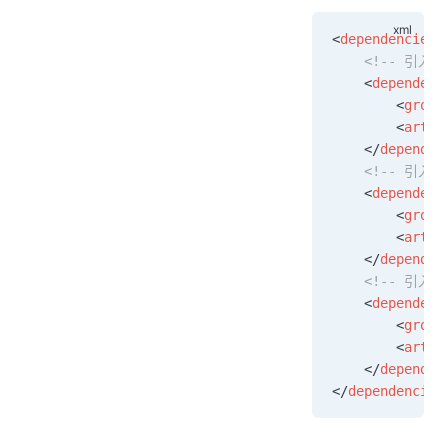
<
dependencies
>
    <!-- 引入 S
    <
dependenc
        <
group
        <
artif
    </
dependen
    <!-- 引入 
    <
dependenc
        <
group
        <
artif
    </
dependen
    <!-- 引入 
    <
dependenc
        <
group
        <
artif
    </
dependen
</
dependencies