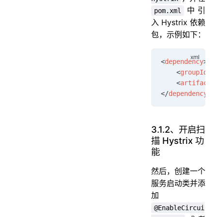
中引
pom.xml
入 Hystrix 依赖
包，示例如下：
<
dependency
>
	<
groupId
>o
	<
artifactI
</
dependency
>
3.1.2、开启扫
描 Hystrix 功
能
然后，创建一个
服务启动类并添
加
@EnableCircui