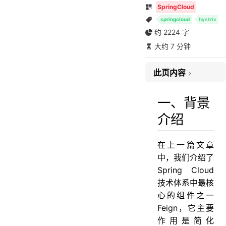
SpringCloud
springcloud
hystrix
约 2224 字
大约 7 分钟
此页内容
一、背景介绍
二、Hystrix 简介
一、背景
三、方案实践
介绍
3.1、Hystrix 使用示例
3.2、Feign 使用 Hystrix
在上一篇文章
四、小结
中，我们介绍了
五、参考
Spring Cloud
技术体系中最核
心的组件之一
Feign，它主要
作用是简化