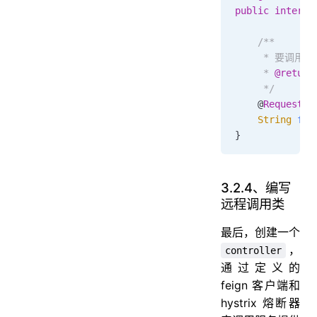
public
 interfa
    /**
     * 要调
     * 
@return
     */
    @
RequestMa
    String
 fin
}
3.2.4、编写
远程调用类
最后，创建一个
，
controller
通过定义的
feign 客户端和
hystrix 熔断器