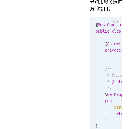
来调用服务提供
方的接口。
@
RestControlle
public
 class
 H
    @
Autowired
    private
 Rp
    /**
     * 发起远
     * 
@return
     */
    @
GetMappin
    public
 Str
        String
        return
    }
}