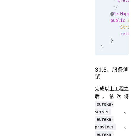
     * 
@return
     */
    @
GetMappin
    public
 Str
        String
        return
    }
}
3.1.5、服务测
试
完成以上工程之
后，依次将
eureka-
、
server
eureka-
、
provider
eureka-