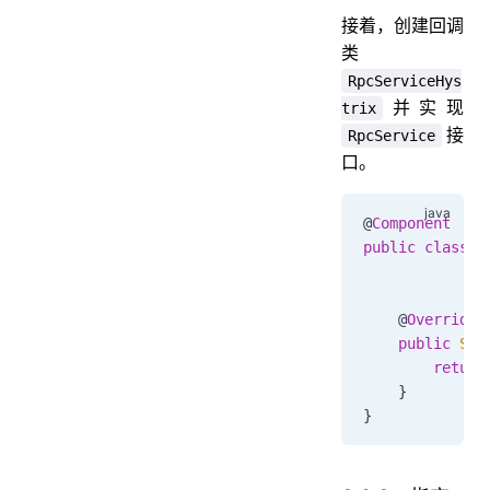
接着，创建回调
类
RpcServiceHys
并实现
trix
接
RpcService
口。
@
Component
public
 class
 R
    @
Override
    public
 Str
        return
    }
}