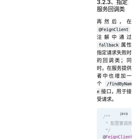
3.2.3、指定
服务回调类
再然后，在
@FeignClient
注解中通过
属性
fallback
指定请求失败时
的回调类；同
时，在服务提供
者中也增加一
个
/findByNam
接口，用于接
e
受请求。
/**
 * 配置要调用
 */
@
FeignClient
(
n