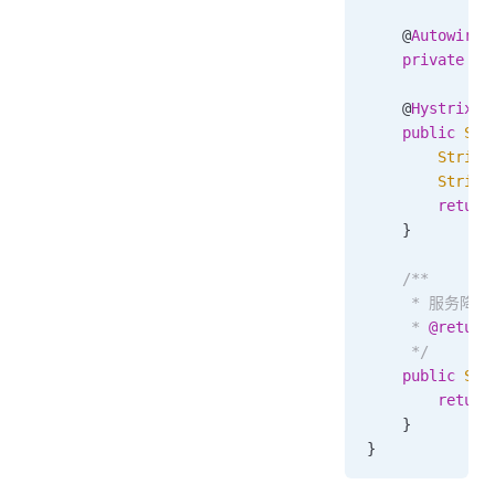
    @
Autowired
    private
 Re
    @
HystrixCo
    public
 Str
        String
        String
        return
    }
    /**
     * 服务降
     * 
@return
     */
    public
 Str
        return
    }
}