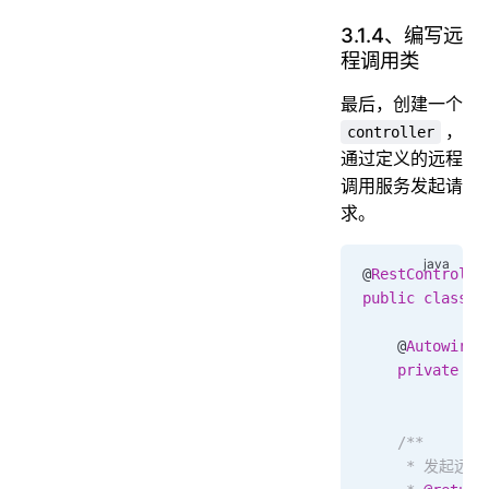
3.1.4、编写远
程调用类
最后，创建一个
，
controller
通过定义的远程
调用服务发起请
求。
@
RestControlle
public
 class
 H
    @
Autowired
    private
 Rp
    /**
     * 发起远