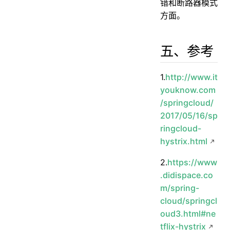
错和断路器模式
方面。
五、参考
1.
http://www.it
youknow.com
/springcloud/
2017/05/16/sp
ringcloud-
hystrix.html
2.
https://www
.didispace.co
m/spring-
cloud/springcl
oud3.html#ne
tflix-hystrix