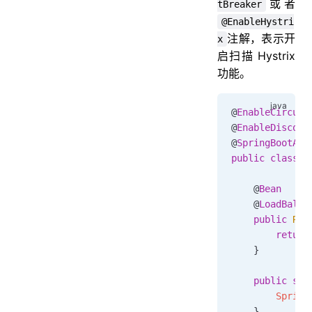
或者
tBreaker
@EnableHystri
注解，表示开
x
启扫描 Hystrix
功能。
@
EnableCircuit
@
EnableDiscove
@
SpringBootApp
public
 class
 A
    @
Bean
    @
LoadBalan
    public
 Res
        return
    }
    public
 sta
        Spring
    }