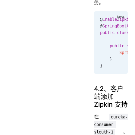
务。
@
EnableZipkinS
@
SpringBootApp
public
 class
 A
    public
 sta
        Spring
    }
}
4.2、客户
端添加
Zipkin 支持
在
eureka-
consumer-
、
sleuth-1