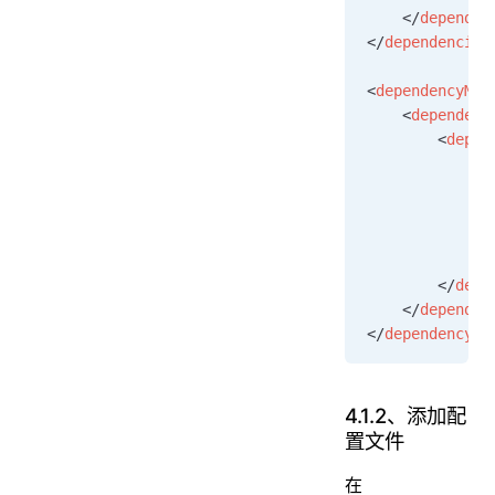
        <
artif
    </
dependen
</
dependencies
<
dependencyMan
    <
dependenc
        <
depen
            <
g
            <
a
            <
v
            <
t
            <
s
        </
depe
    </
dependen
</
dependencyMa
4.1.2、添加配
置文件