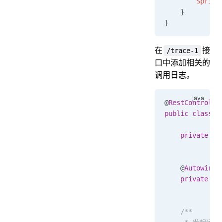
        Spring
    }
}
在
接
/trace-1
口中添加相关的
调用日志。
@
RestControlle
public
 class
 H
    private
 st
    @
Autowired
    private
 Rp
    /**