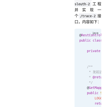
工程
sleuth-2
并实现一
个
接
/trace-2
口，内容如下：
@
RestControlle
public
 class
 H
    private
 st
    /**
     * 发起远
     * 
@return
     */
    @
GetMappin
    public
 Str
        LOGGER
        return