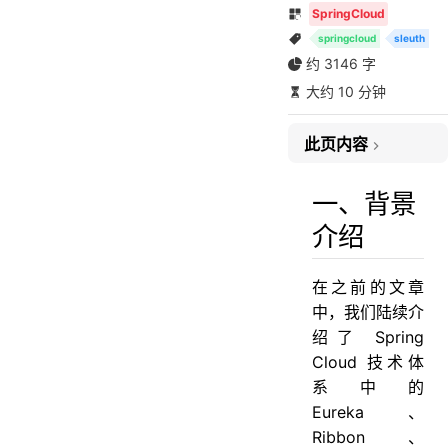
SpringCloud
一、背景介绍
springcloud
sleuth
二、Sleuth 简介
约 3146 字
三、方案实践
大约 10 分钟
3.1、添加依赖包
3.2、添加配置文件
此页内容
3.3、创建启动类
3.4、服务测试
一、背景
四、整合 ZipKin
介绍
4.1、搭建 Zipkin Server
4.2、客户端添加 Zipkin 支持
在之前的文章
4.3、服务测试
中，我们陆续介
4.4、异步收集服务日志
绍了 Spring
五、小结
Cloud 技术体
六、参考
系中的
Eureka、
Ribbon、