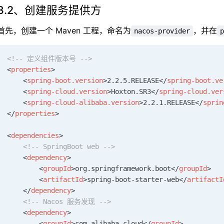
3.2、创建服务提供方
首先，创建一个 Maven 工程，命名为
，并在
nacos-provider
p
<!-- 定义组件版本号 -->
<
properties
>
    <
spring-boot.version
>2.2.5.RELEASE</
spring-boot.ve
    <
spring-cloud.version
>Hoxton.SR3</
spring-cloud.ver
    <
spring-cloud-alibaba.version
>2.2.1.RELEASE</
sprin
</
properties
>
<
dependencies
>
    <!-- SpringBoot web -->
    <
dependency
>
        <
groupId
>org.springframework.boot</
groupId
>
        <
artifactId
>spring-boot-starter-web</
artifactI
    </
dependency
>
    <!-- Nacos 服务发现 -->
    <
dependency
>
        <
groupId
>com.alibaba.cloud</
groupId
>