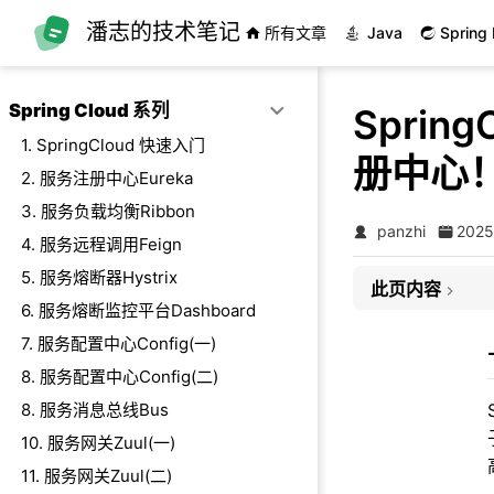
跳至主要內容
潘志的技术笔记
所有文章
Java
Spring 
Spring Cloud 系列
Sprin
1. SpringCloud 快速入门
册中心
2. 服务注册中心Eureka
一、背景介绍
3. 服务负载均衡Ribbon
panzhi
202
二、Nacos 简介
4. 服务远程调用Feign
2.1、服务注册
5. 服务熔断器Hystrix
此页内容
2.2、配置中心
6. 服务熔断监控平台Dashboard
三、方案实践
7. 服务配置中心Config(一)
3.1、安装 Nacos
8. 服务配置中心Config(二)
3.2、创建服务提
8. 服务消息总线Bus
3.3、创建服务消
10. 服务网关Zuul(一)
四、集群配置
11. 服务网关Zuul(二)
4.1、数据持久化